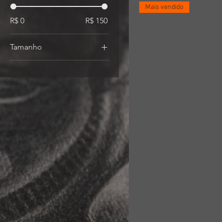
Mais vendido
R$ 0
R$ 150
Tamanho
A3
A4