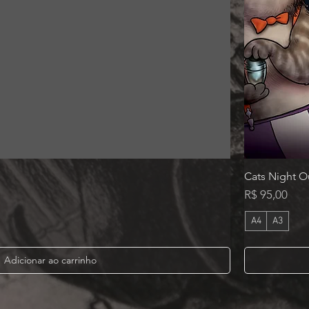
Cats Night Ou
Preço
R$ 95,00
A4
A3
Adicionar ao carrinho