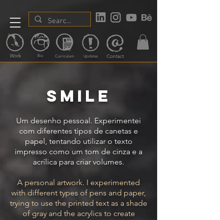
Work
Contact
Bio
Curriculum
Updates
Smile
Um desenho pessoal. Experimentei
com diferentes tipos de canetas e
papel, tentando utilizar o texto
impresso como um tom de cinza e a
acrílica para criar volumes.
A personal artwork. I experimented
with different types of pens and paper,
trying to use the printed text as a shade
of gray and the acrylics to create