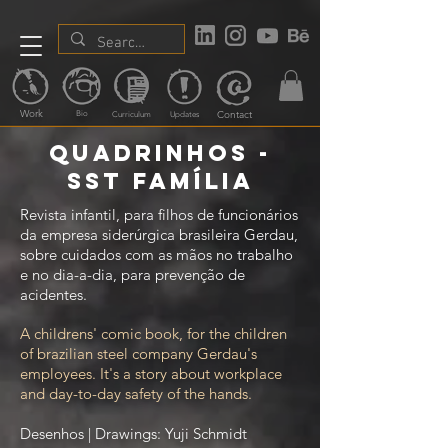
Work
Contact
Bio
Curriculum
Updates
quadrinhos -
SSt família
Revista infantil, para filhos de funcionários
da empresa siderúrgica brasileira Gerdau,
sobre cuidados com as mãos no trabalho
e no dia-a-dia, para prevenção de
acidentes.
A childrens' comic book, for the children
of brazilian steel company Gerdau's
employees. It's a story about workplace
and day-to-day safety of the hands.
Desenhos | Drawings: Yuji Schmidt