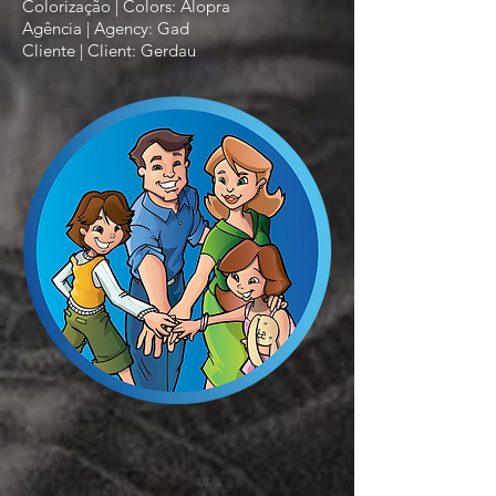
Colorização | Colors: Alopra
Agência | Agency: Gad
C
liente | Client: Gerdau