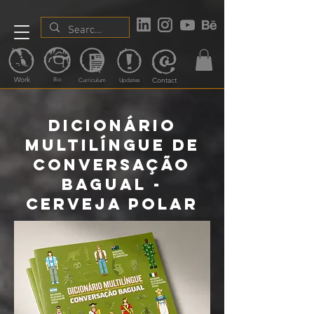
Work
Contact
Bio
Curriculum
Updates
Dicionário
Multilíngue de
Conversação
Bagual -
Cerveja Polar