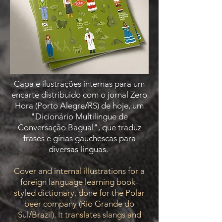
Capa e ilustrações internas para um
encarte distribuído com o jornal Zero
Hora (Porto Alegre/RS) de hoje, um
"Dicionário Multilíngue de
Conversação Bagual", que traduz
frases e gírias gauchescas para
diversas línguas.
Cover and internal illustrations for a
foreign language learning book-
styled dictionary, done for the Polar
beer company (Rio Grande do
Sul/Brazil). It translates slangs and