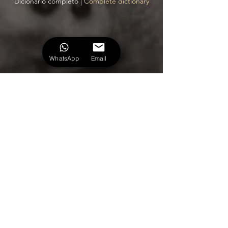
Dicionário completo |
Complete dictionary
WhatsApp
Email