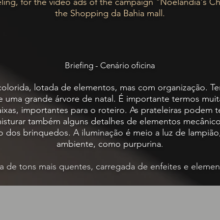
ing, for the video ads of the campaign "Noelandia's Chri
the Shopping da Bahia mall.
Briefing - Cenário oficina
 colorida, lotada de elementos, mas com organização. T
e uma grande árvore de natal. É importante termos mui
as, importantes para o roteiro. As prateleiras podem t
misturar também alguns detalhes de elementos mecânico
ão dos brinquedos. A iluminação é meio a luz de lampiã
ambiente, como purpurina
.
ita de tons mais quentes, carregada de enfeites e elemen