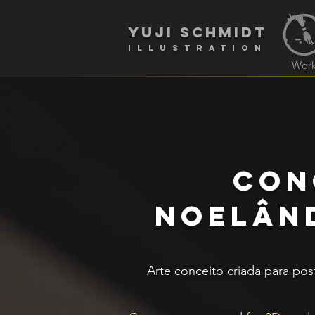
yuji schmidt
Illustration
Wor
con
noelând
Arte conceito criada para po