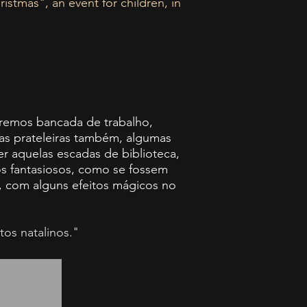
stmas", an event for children, in
eremos bancada de trabalho,
tas prateleiras também, algumas
er aquelas escadas de biblioteca,
s fantasiosos, como se fossem
o, com alguns efeitos mágicos no
tos natalinos."