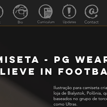
Curriculum
Updates
Contact
k
Bio
ISETA - PG Wear
lieve in Footb
Ilustração para camiseta cr
loja de Bialystok, Polônia,
baseados no grupo de torc
como Ultras.