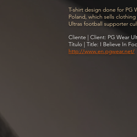
T-shirt design done for PG W
Poland, which sells clothin
Ultras football supporter cul
Cliente | Client: PG Wear Ul
Título | Title: I Believe In Fo
http://www.en.pgwear.net/