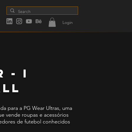
Login
 - I
all
iada para a PG Wear Ultras, uma
 que vende roupas e acessórios
edores de futebol conhecidos