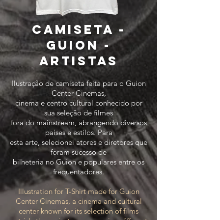
CAMISETA -
GUION -
ARTISTAS
Ilustração de camiseta feita para o Guion
Center Cinemas,
cinema e
centro cultural
conhecido
por
sua seleção de filmes
fora do
mainstream, abrangendo diversos
países e estilos
. Para
esta
arte, selecionei
atores e diretores que
foram sucesso de
bilheteria no Guion e populares entre os
frequentadores.
Illustration for T-Shirt made for Guion
Center Cinemas, a cinema and cultural
center known for its selection of films