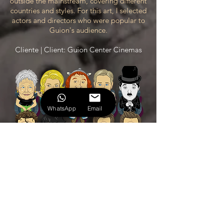
outside the mainstream, covering different
countries and styles. For this art, I selected
actors and directors who were popular to
Guion's audience.
Cliente | Client: Guion Center Cinemas
WhatsApp
Email