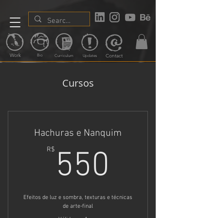
Work
Contact
Bio
Curriculum
Updates
Cursos
Hachuras e Nanquim
550R$
R$
550
Efeitos de luz e sombra, texturas e técnicas
de arte-final